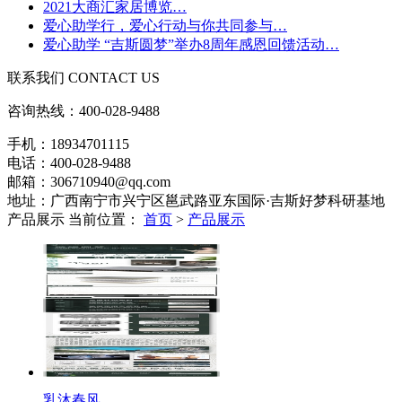
2021大商汇家居博览…
爱心助学行，爱心行动与你共同参与…
爱心助学 “吉斯圆梦”举办8周年感恩回馈活动…
联系我们
CONTACT US
咨询热线：
400-028-9488
手机：18934701115
电话：400-028-9488
邮箱：306710940@qq.com
地址：广西南宁市兴宁区邕武路亚东国际·吉斯好梦科研基地
产品展示
当前位置：
首页
>
产品展示
乳沐春风