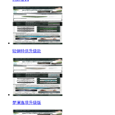
轻钢特供升级款
梦澜逸境升级版