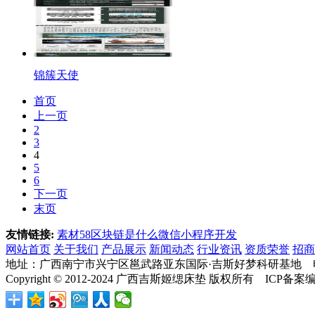
锦簇天使
首页
上一页
2
3
4
5
6
下一页
末页
友情链接:
素材58
区块链是什么
微信小程序开发
网站首页
关于我们
产品展示
新闻动态
行业资讯
资质荣誉
招商
地址：广西南宁市兴宁区邕武路亚东国际·吉斯好梦科研基地 电话：400-
Copyright © 2012-2024 广西吉斯姬缌床垫 版权所有 ICP备