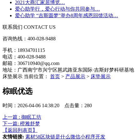
2021大商汇家居博览…
爱心助学行，爱心行动与你共同参与…
爱心助学 “吉斯圆梦”举办8周年感恩回馈活动…
联系我们
CONTACT US
咨询热线：
400-028-9488
手机：18934701115
电话：400-028-9488
邮箱：306710940@qq.com
地址：广西南宁市兴宁区邕武路亚东国际·吉斯好梦科研基地
床垫展示
当前位置：
首页
>
产品展示
>
床垫展示
棕眠优选
时间：2026-04-06 14:38:20 点击量：
280
上一篇 : 御眠工坊
下一篇: 橙雅舒梦
【返回列表页】
友情链接:
素材58
区块链是什么
微信小程序开发